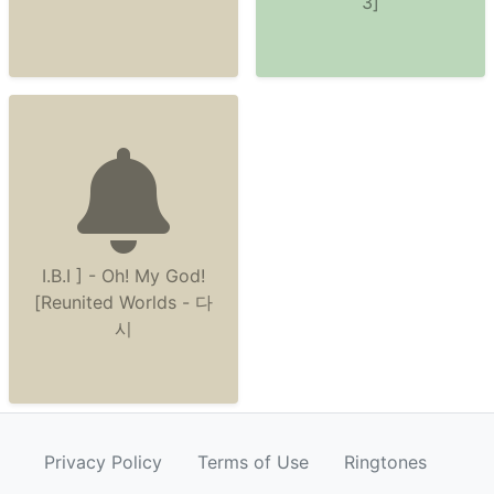
3]
I.B.I ] - Oh! My God!
[Reunited Worlds - 다
시
Privacy Policy
Terms of Use
Ringtones