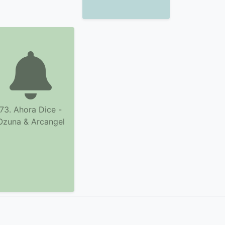
73. Ahora Dice -
Ozuna & Arcangel