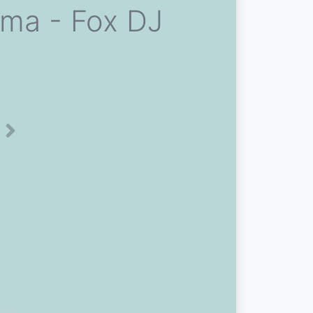
ima - Fox DJ
Next