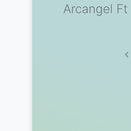
Arcangel Ft
Pr