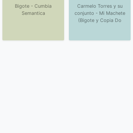
Bigote - Cumbia
Carmelo Torres y su
Semantica
conjunto - Mi Machete
(Bigote y Copia Do