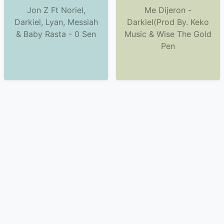
Jon Z Ft Noriel,
Me Dijeron -
Darkiel, Lyan, Messiah
Darkiel(Prod By. Keko
& Baby Rasta - 0 Sen
Music & Wise The Gold
Pen