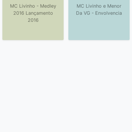
MC Livinho - Medley
MC Livinho e Menor
2016 Lançamento
Da VG - Envolvencia
2016