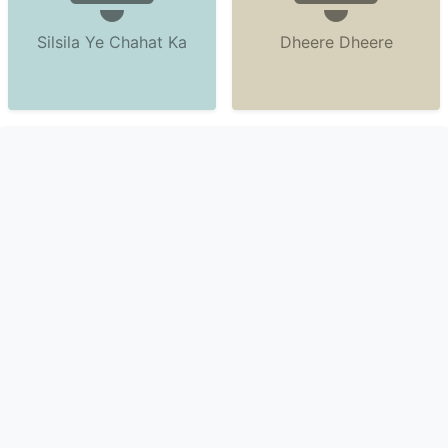
Silsila Ye Chahat Ka
Dheere Dheere