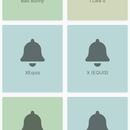
Bad Bunny
I Like It
XEquis
X (EQUIS)